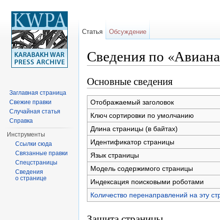
Статья
Обсуждение
Сведения по «Авиана
Перейти к:
навигация
,
поиск
Основные сведения
Заглавная страница
Отображаемый заголовок
Свежие правки
Случайная статья
Ключ сортировки по умолчанию
Справка
Длина страницы (в байтах)
Инструменты
Идентификатор страницы
Ссылки сюда
Связанные правки
Язык страницы
Спецстраницы
Модель содержимого страницы
Сведения
о странице
Индексация поисковыми роботами
Количество перенаправлений на эту ст
Защита страницы