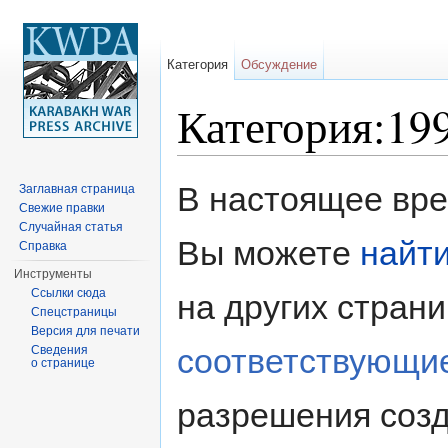
Категория
Обсуждение
Категория:19
Перейти к:
навигация
,
поиск
В настоящее врем
Заглавная страница
Свежие правки
Случайная статья
Вы можете
найт
Справка
Инструменты
Ссылки сюда
на других стран
Спецстраницы
Версия для печати
соответствующи
Сведения
о странице
разрешения созд