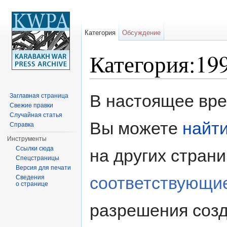
Категория
Обсуждение
Категория:19
Перейти к:
навигация
,
поиск
В настоящее врем
Заглавная страница
Свежие правки
Случайная статья
Вы можете
найт
Справка
Инструменты
Ссылки сюда
на других стран
Спецстраницы
Версия для печати
соответствующи
Сведения
о странице
разрешения созд