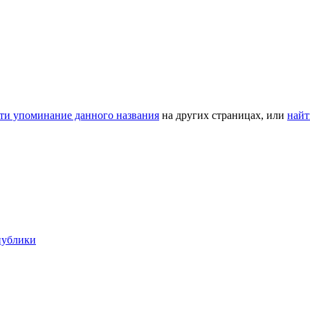
ти упоминание данного названия
на других страницах, или
найт
публики