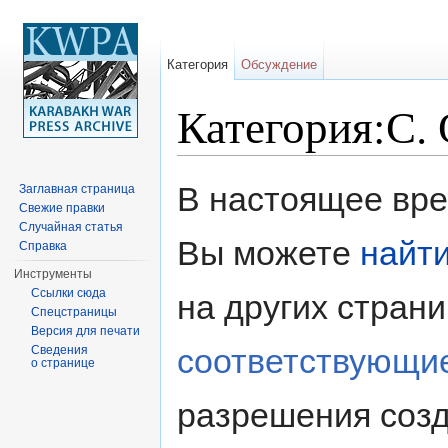
Категория
Обсуждение
Категория:С. 
Перейти к:
навигация
,
поиск
В настоящее врем
Заглавная страница
Свежие правки
Случайная статья
Вы можете
найт
Справка
Инструменты
Ссылки сюда
на других стран
Спецстраницы
Версия для печати
соответствующи
Сведения
о странице
разрешения созд